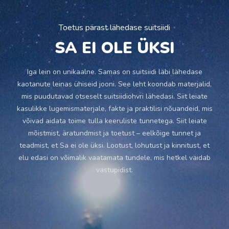
Toetus pärast lähedase suitsiidi
SA EI OLE ÜKSI
Iga lein on unikaalne. Samas on suitsiidi läbi lähedase
kaotanute leinas ühiseid jooni. See leht koondab materjalid,
mis puudutavad otseselt suitsiidiohvri lähedasi. Siit leiate
kasulikke lugemismaterjale, fakte ja praktilisi nõuandeid, mis
võivad aidata toime tulla keeruliste tunnetega. Siit leiate
mõistmist, äratundmist ja toetust – eelkõige tunnet ja
teadmist, et Sa ei ole üksi. Lootust, lohutust ja kinnitust, et
elu edasi on võimalik vaatamata tundele, mis hetkel väidab
vastupidist.