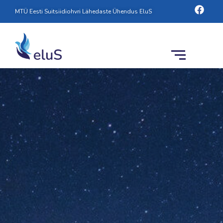
Skip
Face
MTÜ Eesti Suitsiidiohvri Lähedaste Ühendus EluS
to
content