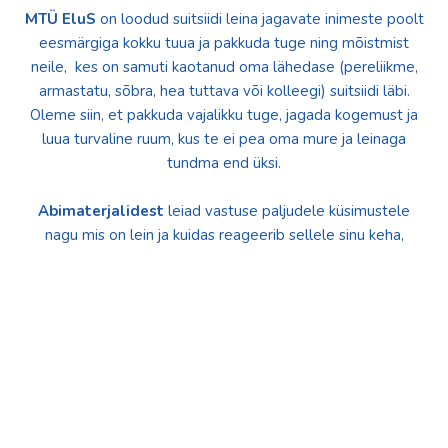
MTÜ EluS
on loodud suitsiidi leina jagavate inimeste poolt
eesmärgiga kokku tuua ja pakkuda tuge ning mõistmist
neile, kes on samuti kaotanud oma lähedase (pereliikme,
armastatu, sõbra, hea tuttava või kolleegi) suitsiidi läbi.
Oleme siin, et pakkuda vajalikku tuge, jagada kogemust ja
luua turvaline ruum, kus te ei pea oma mure ja leinaga
tundma end üksi.
Abimaterjalidest
leiad vastuse paljudele küsimustele
nagu mis on lein ja kuidas reageerib sellele sinu keha,
kuidas selgitada lapsele mis on juhtunud ja palju muud.
Gruppide
alt leiad info ja tutvustuse tegutsevatest
tugigruppidest, kellega on sul võimalik liituda, et kohtuda
teiste sarnase kogemusega inimestega, jagada oma lugu ja
leida lohutust.