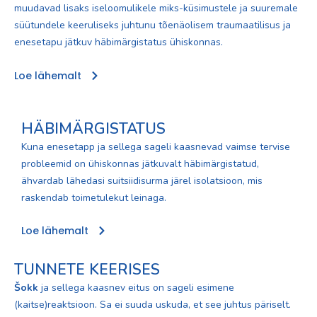
muudavad lisaks iseloomulikele miks-küsimustele ja suuremale
süütundele keeruliseks juhtunu tõenäolisem traumaatilisus ja
enesetapu jätkuv häbimärgistatus ühiskonnas.
Loe lähemalt
HÄBIMÄRGISTATUS
Kuna enesetapp ja sellega sageli kaasnevad vaimse tervise
probleemid on ühiskonnas jätkuvalt häbimärgistatud,
ähvardab lähedasi suitsiidisurma järel isolatsioon, mis
raskendab toimetulekut leinaga.
Loe lähemalt
TUNNETE KEERISES
Šokk
ja sellega kaasnev eitus on sageli esimene
(kaitse)reaktsioon. Sa ei suuda uskuda, et see juhtus päriselt.