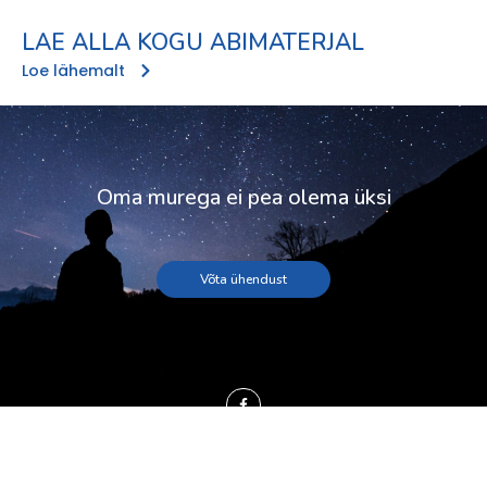
LAE ALLA KOGU ABIMATERJAL
Loe lähemalt
Oma murega ei pea olema üksi
Võta ühendust
F
a
c
e
b
© 2024 Eesti Suitsiidiohvri Lähedaste Ühendus EluS
o
o
k