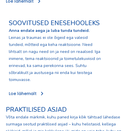
Loe lähemalt
SOOVITUSED ENESEHOOLEKS
Anna endale aega ja luba tunda tundeid.
Leinas ja traumas ei ole õigeid ega valesid
tundeid, mõtteid ega keha reaktsioone. Need
lihtsalt on nagu need on ja need on reaalsed. Iga
inimene, tema reaktsioonid ja toimetulekuviisid on
erinevad, ka sama perekonna sees. Suhtu
sõbralikult ja austusega nii enda kui teistega
toimuvasse.
Loe lähemalt
PRAKTILISED ASJAD
Võta endale märkmik, kuhu paned kirja kõik tähtsad lähedase
surmaga seotud praktilised asjad – kuhu helistasid, kellega