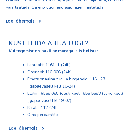
rääkisid, millal ja mis kokkulepe jäi, mida on vaja teha, kuhu on
vaja teatada. Sa ei pruugi neid asju hiljem mäletada.
Loe lähemalt
KUST LEIDA ABI JA TUGE?
Kui tegemist on pakilise murega, siis helista:
Lasteabi: 116111 (24h)
Ohvriabi: 116 006 (24h)
Emotsionaalne tugi ja hingehoid: 116 123
(igapäevaselt kell 10-24)
Eluliin: 6558 088 (eesti keel), 655 5688 (vene keel)
(igapäevaselt kl 19-07)
Kiirabi: 112 (24h)
Oma perearstile
Loe lähemalt