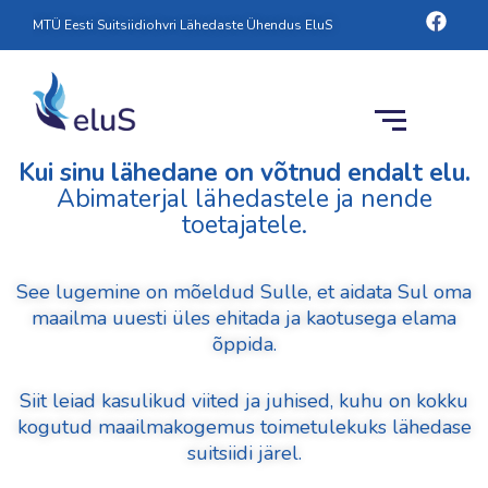
Skip
Face
MTÜ Eesti Suitsiidiohvri Lähedaste Ühendus EluS
to
content
Kui sinu lähedane on võtnud endalt elu.
Abimaterjal lähedastele ja nende
toetajatele.
See lugemine on mõeldud Sulle, et aidata Sul oma
maailma uuesti üles ehitada ja kaotusega elama
õppida.
Siit leiad kasulikud viited ja juhised, kuhu on kokku
kogutud maailmakogemus toimetulekuks lähedase
suitsiidi järel.