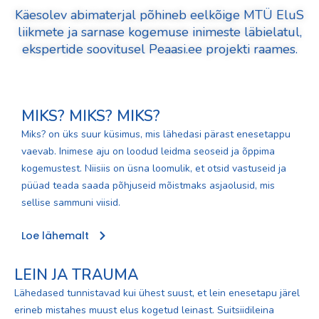
Käesolev abimaterjal põhineb eelkõige MTÜ EluS
liikmete ja sarnase kogemuse inimeste läbielatul,
ekspertide soovitusel Peaasi.ee projekti raames.
MIKS? MIKS? MIKS?
Miks? on üks suur küsimus, mis lähedasi pärast enesetappu
vaevab. Inimese aju on loodud leidma seoseid ja õppima
kogemustest. Niisiis on üsna loomulik, et otsid vastuseid ja
püüad teada saada põhjuseid mõistmaks asjaolusid, mis
sellise sammuni viisid.
Loe lähemalt
LEIN JA TRAUMA
Lähedased tunnistavad kui ühest suust, et lein enesetapu järel
erineb mistahes muust elus kogetud leinast. Suitsiidileina