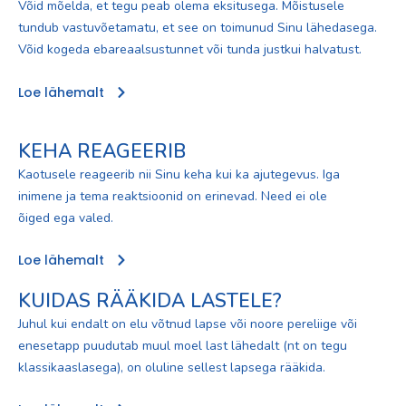
Võid mõelda, et tegu peab olema eksitusega. Mõistusele
tundub vastuvõetamatu, et see on toimunud Sinu lähedasega.
Võid kogeda ebareaalsustunnet või tunda justkui halvatust.
Loe lähemalt
KEHA REAGEERIB
Kaotusele reageerib nii Sinu keha kui ka ajutegevus. Iga
inimene ja tema reaktsioonid on erinevad. Need ei ole
õiged ega valed.
Loe lähemalt
KUIDAS RÄÄKIDA LASTELE?
Juhul kui endalt on elu võtnud lapse või noore pereliige või
enesetapp puudutab muul moel last lähedalt (nt on tegu
klassikaaslasega), on oluline sellest lapsega rääkida.