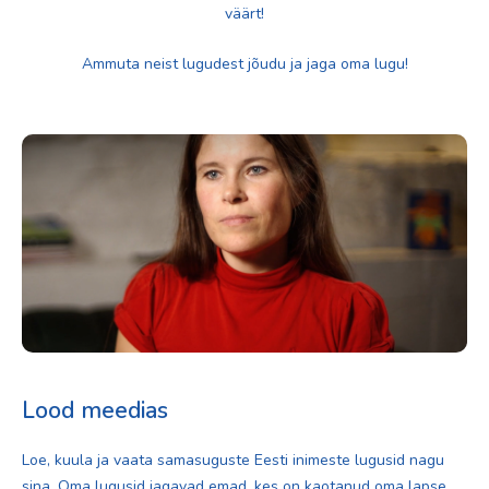
väärt!
Ammuta neist lugudest jõudu ja jaga oma lugu!
Lood meedias
Loe, kuula ja vaata samasuguste Eesti inimeste lugusid nagu
sina. Oma lugusid jagavad emad, kes on kaotanud oma lapse,