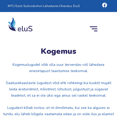
Skip
Face
MTÜ Eesti Suitsiidiohvri Lähedaste Ühendus EluS
to
content
Kogemus
Kogemuslugudel võib olla suur tervendav roll lähedase
enesetapust taastumise teekonnal.
Saatusekaaslaste lugudest võid ehk rohkemgi kui kuskilt mujalt
leida äratundmist, mõistmist, lohutust, julgustust ja sügavat
teadmist, et sa ei ole üksi ega ainus sel raskel teekonnal.
Lugudest kõlab lootus, et nii ilmvõimatu, kui see ka alguses ei
tundu, elu läheb kõigele vaatamata edasi ja on siiski ilus ja elamist