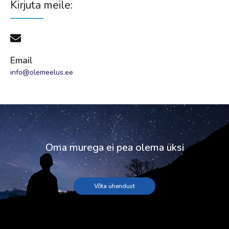
Kirjuta meile:
Email
info@olemeelus.ee
Oma murega ei pea olema üksi
Võta ühendust